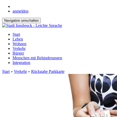
anmelden
Navigation umschalten
Start
Leben
Wohnen
Verkehr
Bürger
Menschen mit Behinderungen
Integration
Start
»
Verkehr
»
Rückgabe Parkkarte