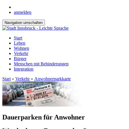
anmelden
Navigation umschalten
Start
Leben
Wohnen
Verkehr
Bürger
Menschen mit Behinderungen
Integration
Start
»
Verkehr
»
Anwohnerparkkarte
Dauerparken für Anwohner